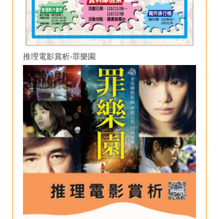
推理電影賞析-罪樂園