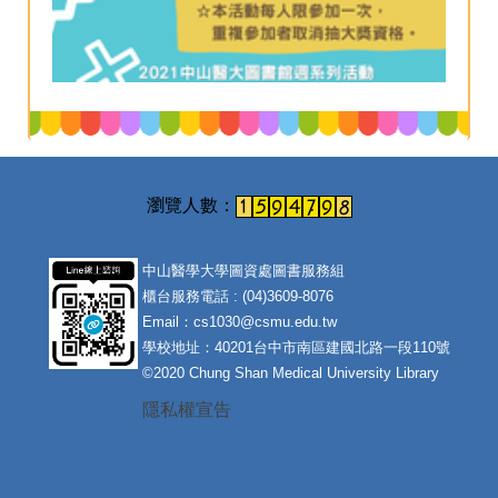
中山醫學大學圖資處圖書服務組
櫃台服務電話 : (04)3609-8076
Email：cs1030@csmu.edu.tw
學校地址：40201台中市南區建國北路一段110號
©2020 Chung Shan Medical University Library
隱私權宣告