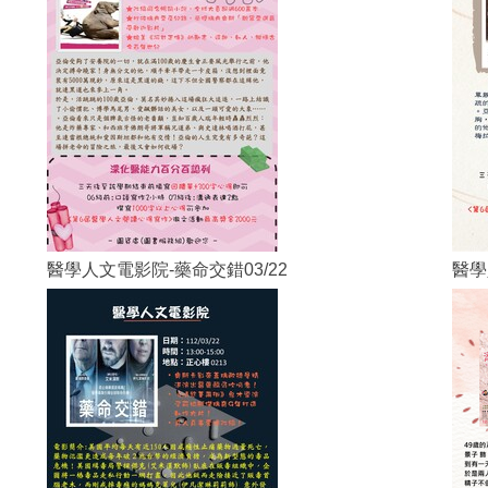
醫學人文電影院-藥命交錯03/22
醫學