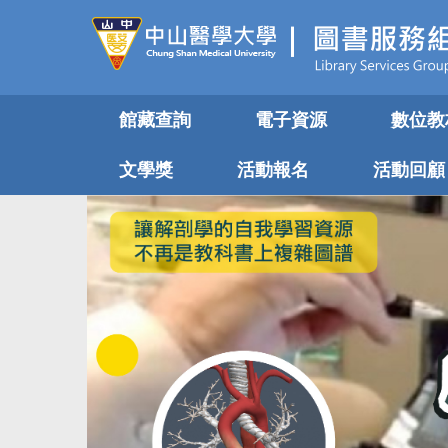
跳
到
主
要
內
館藏查詢
電子資源
數位教
容
區
文學獎
活動報名
活動回顧