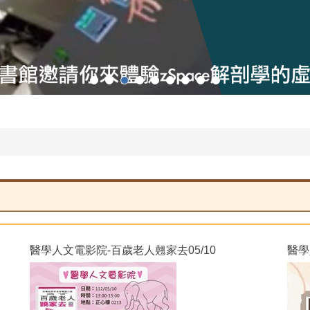
醫學人文電影院-百歲老人翹家去05/10
醫學