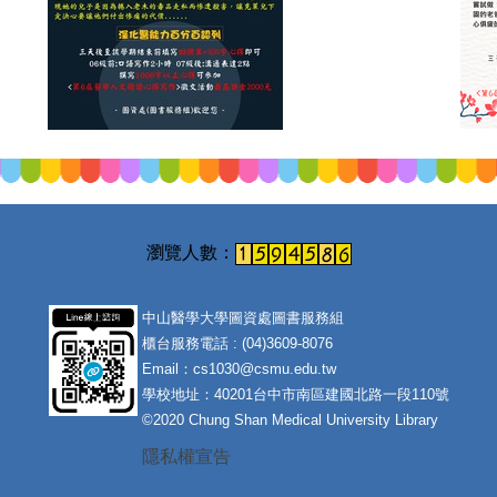
中山醫學大學圖資處圖書服務組
櫃台服務電話 : (04)3609-8076
Email：cs1030@csmu.edu.tw
學校地址：40201台中市南區建國北路一段110號
©2020 Chung Shan Medical University Library
隱私權宣告