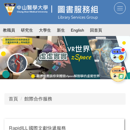
跳
到
主
要
教職員
研究生
大學生
新生
English
回首頁
內
容
區
首頁
館際合作服務
RapidILL 國際文獻快遞服務