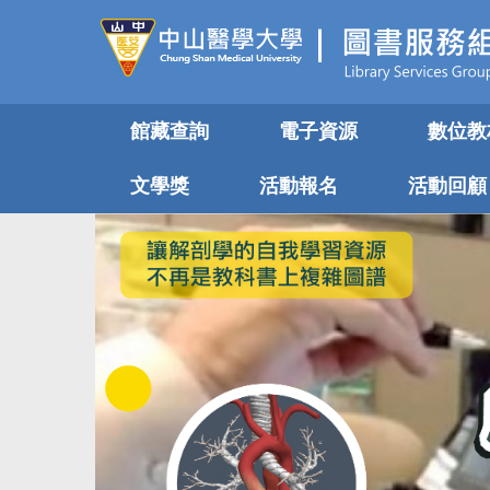
跳
到
主
要
內
館藏查詢
電子資源
數位教
容
區
文學獎
活動報名
活動回顧