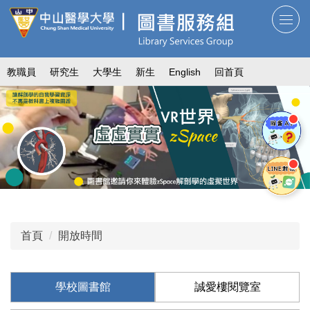
跳
到
主
要
教職員
研究生
大學生
新生
English
回首頁
內
容
區
首頁
開放時間
學校圖書館
誠愛樓閱覽室