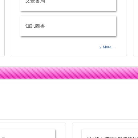
文景書局
知訊圖書
More...