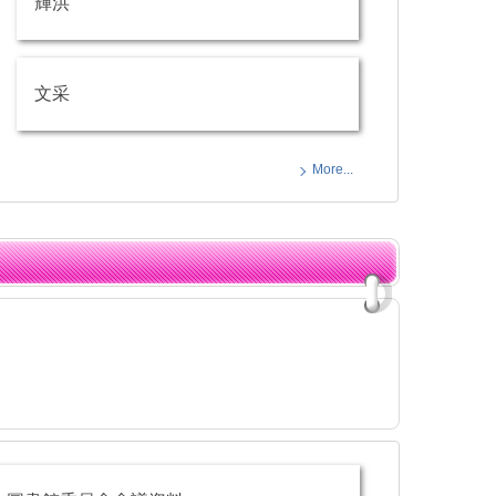
輝洪
文采
More...