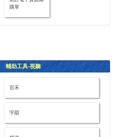
購單
輔助工具-視聽
百禾
宇勗