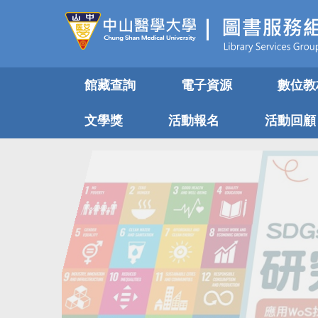
跳
到
主
要
內
館藏查詢
電子資源
數位教
容
區
文學獎
活動報名
活動回顧