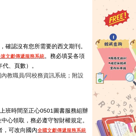
。
。
，確認沒有您所需要的西文期刊。
。務必填妥各項
國際快速文獻傳遞服務系統
年代、頁數）。
制內教職員/同校務資訊系統；
附設
上班時間至正心0501圖書服務組辦
位中心領取，務必遵守智財權規定。
獻者，可改向國內
全國文獻傳遞服務系統