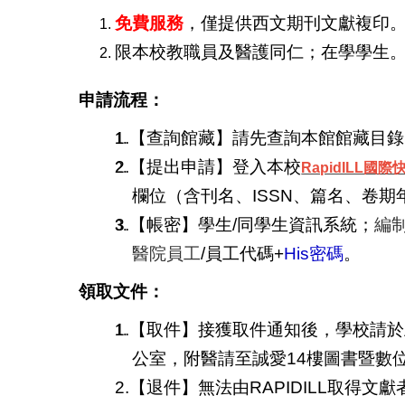
免費服務
，
僅提供西文期刊文獻複印
限本校教職員及醫護同仁；在學學生
申請流程：
1.
【查詢館藏】請先查詢本館館藏目錄
2.
【提出申請】登入本校
RapidILL
欄位（含刊名、ISSN、篇名、卷期
3.
【帳密】學生/同學生資訊系統；
編
醫院員工
/員工代碼+
His
密碼
。
領取文件：
1.
【取件】接獲取件通知後，學校請於
公室，附醫請至誠愛14樓圖書暨數
2.
【退件】無法由RAPIDILL取得文