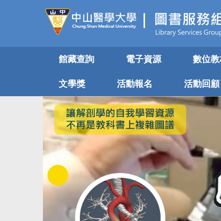
跳
到
主
要
內
館藏查詢
電子資源
數位教
容
區
文學獎
活動報名
活動回顧