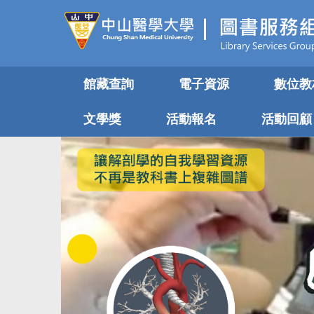
跳
到
主
要
內
館藏查詢
電子資源
數位教
容
區
文學獎
活動報名
活動回顧