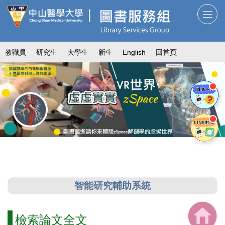
跳
到
主
要
教職員
研究生
大學生
新生
English
回首頁
內
容
區
智能研究輔助系統
檢索論文全文