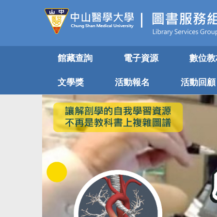
跳
到
主
要
內
館藏查詢
電子資源
數位教
容
區
文學獎
活動報名
活動回顧