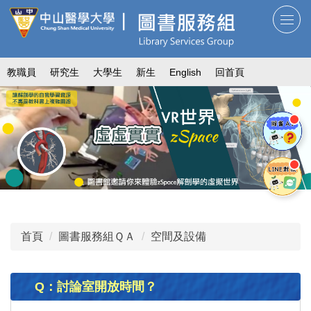
跳
到
主
要
教職員
研究生
大學生
新生
English
回首頁
內
容
區
首頁
圖書服務組ＱＡ
空間及設備
Q：討論室開放時間？