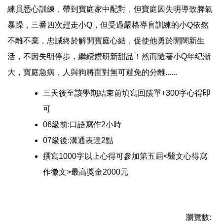
練員悉心訓練，帶到寶庭家中配對，但寶庭因失明導致脾氣
暴躁，三番四次趕走小
Q
，但受過嚴格導盲訓練的小
Q
依然
不離不棄，忠誠終於解開寶庭心結，促使他勇於開闊新生
活，不因失明停步，繼續鑽研新甜品！然而隨著小
Q
年纪漸
大，寶庭急病，人與狗將面對無可避免的分離
......
三天後至該學期結束前填寫回饋單+300
字心得即
可
06
級前:
口語寫作
2
小時
07
級後:
溝通表達
2
點
撰寫1000
字以上心得可參加第五屆
<
醫文心得寫
作徵文
>
最高獎金
2000
元
瀏覽數: