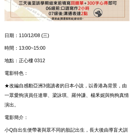
日期：
110/12/08 (
三)
時間：
13:00~15:00
地點：
正心樓 0312
電影特色：
★改編自感動亞洲3
億讀者的日本小說，以香港為背景，由
一眾愛狗演員任達華、梁詠琪、羅仲謙、楊釆妮與狗狗真情
演出。
電影簡介：
小Q
自出生便帶著與眾不同的胎記出生，長大後由導盲犬訓