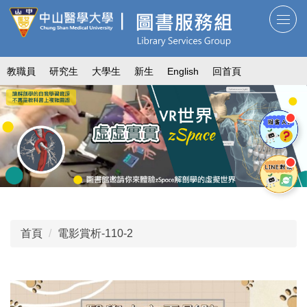
跳
到
主
要
教職員
研究生
大學生
新生
English
回首頁
內
容
區
首頁
電影賞析-110-2