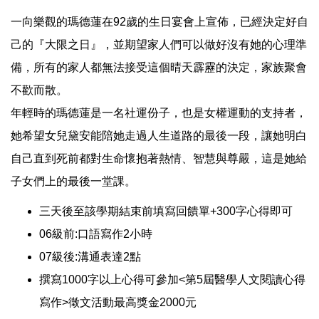
一向樂觀的瑪德蓮在92歲的生日宴會上宣佈，已經決定好自
己的『大限之日』，並期望家人們可以做好沒有她的心理準
備，所有的家人都無法接受這個晴天霹靂的決定，家族聚會
不歡而散。
年輕時的瑪德蓮是一名社運份子，也是女權運動的支持者，
她希望女兒黛安能陪她走過人生道路的最後一段，讓她明白
自己直到死前都對生命懷抱著熱情、智慧與尊嚴，這是她給
子女們上的最後一堂課。
三天後至該學期結束前填寫回饋單+300字心得即可
06
級前:口語寫作2小時
07
級後:溝通表達2點
撰寫1000字以上心得可參加<第5屆醫學人文閱讀心得
寫作>徵文活動最高獎金2000元