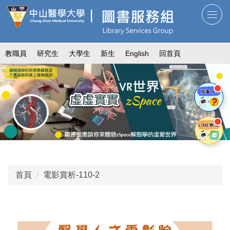
跳
到
主
要
教職員
研究生
大學生
新生
English
回首頁
內
容
區
首頁
電影賞析-110-2