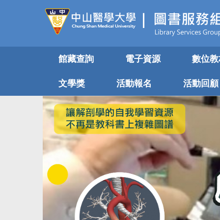
跳
到
主
要
內
館藏查詢
電子資源
數位教
容
區
文學獎
活動報名
活動回顧