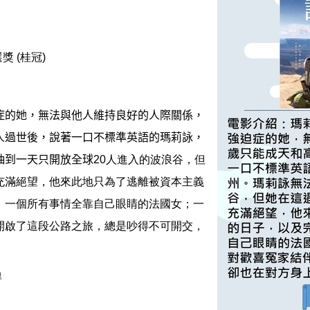
選獎 (桂冠)
症的她，無法與他人維持良好的人際關係，
人過世後，說著一口不標準英語的瑪莉詠，
抽到一天只開放全球
20人進入的波浪谷，但
充滿絕望，他來此地只為了逃離被資本主義
。一個所有事情全靠自己眼睛的法國女；一
開啟了這段公路之旅，總是吵得不可開交，
得