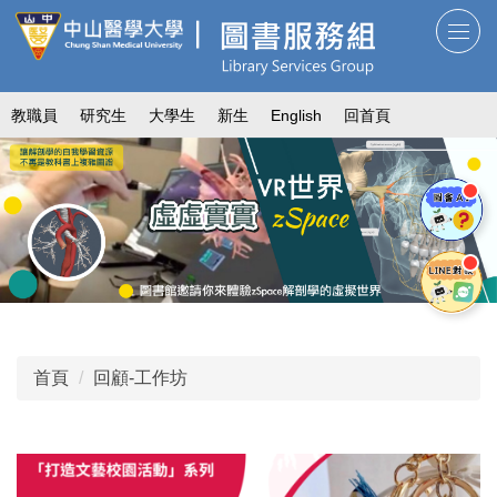
跳
到
主
要
教職員
研究生
大學生
新生
English
回首頁
內
容
區
首頁
回顧-工作坊