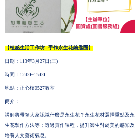
【植感生活工作坊─手作永生花鑰匙圈】
日期：
113
年
3
月
27
日
(
三
)
時間：
12:00~15:00
地點：正心樓
0527
教室
簡介：
講師將帶領大家認識什麼是永生花？永生花材選擇重點及永
生花製作方法等；透過實作課程，提升師生對於美的感知及
培養人文藝術氣息。