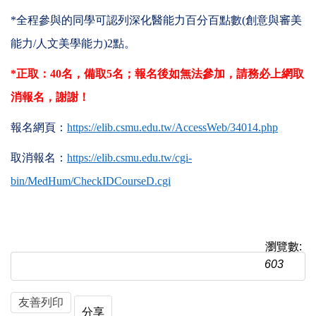
*
全程參與的同學可認列深化醫能力百分百點數
(
創意與審美
能力
/
人文美學能力
)2
點。
*
正取：
40
名，備取
5
名；報名後如無法參加，請務必上網取
消報名，謝謝！
報名網頁：
https://elib.csmu.edu.tw/AccessWeb/34014.php
取消報名：
https://elib.csmu.edu.tw/cgi-
bin/MedHum/CheckIDCourseD.cgi
瀏覽數:
603
友善列印
分享