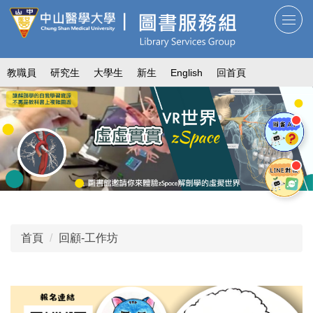
跳
到
主
要
教職員
研究生
大學生
新生
English
回首頁
內
容
區
首頁
回顧-工作坊