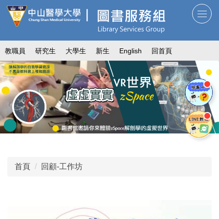
跳
到
主
要
教職員
研究生
大學生
新生
English
回首頁
內
容
區
首頁
回顧-工作坊