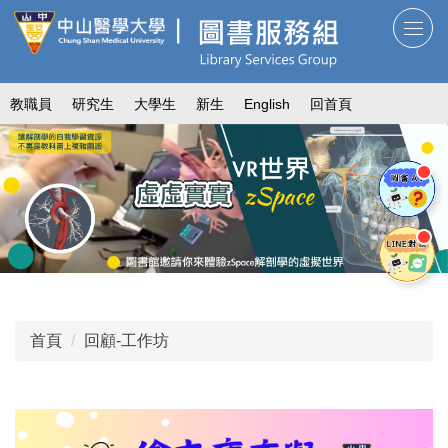
跳
到
主
要
教職員
研究生
大學生
新生
English
回首頁
內
容
區
首頁
回顧-工作坊