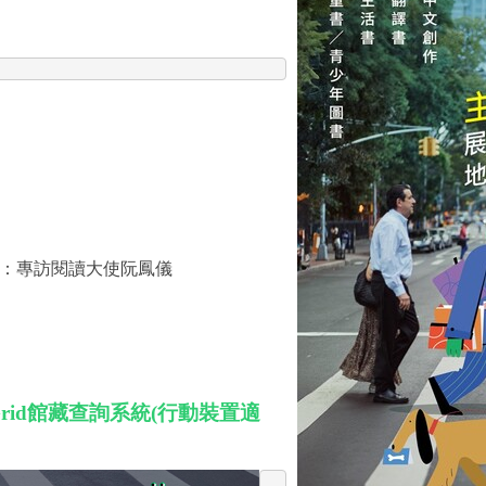
：
：專訪閱讀大使阮鳳儀
rid館藏查詢系統(行動裝置適
」