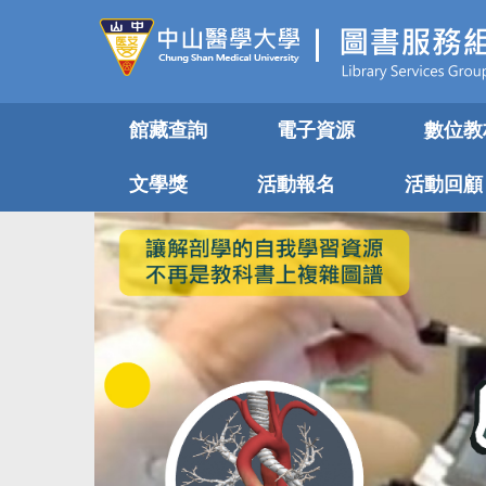
跳
到
主
要
內
館藏查詢
電子資源
數位教
容
區
文學獎
活動報名
活動回顧