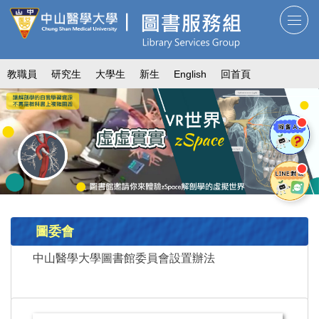
跳
到
主
要
教職員
研究生
大學生
新生
English
回首頁
內
容
區
圖委會
中山醫學大學圖書館委員會設置辦法