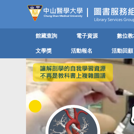
跳
到
主
要
內
館藏查詢
電子資源
數位教
容
區
文學獎
活動報名
活動回顧