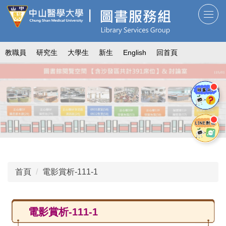
跳
到
主
要
教職員
研究生
大學生
新生
English
回首頁
內
容
區
首頁
電影賞析-111-1
電影賞析-111-1