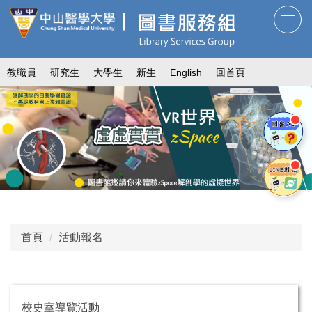
跳
到
主
要
教職員
研究生
大學生
新生
English
回首頁
內
容
區
首頁
活動報名
校史室導覽活動