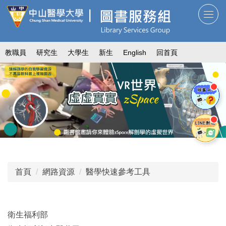
跳
到
主
要
教職員
研究生
大學生
新生
English
回首頁
內
容
區
首頁
網路資源
醫學快速參考工具
衛生福利部