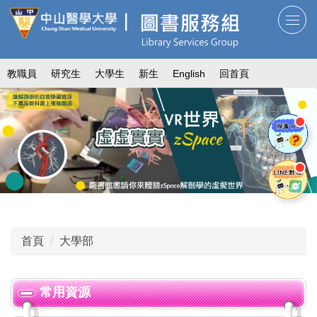
跳
到
主
要
教職員
研究生
大學生
新生
English
回首頁
內
容
區
首頁
大學部
常用資源