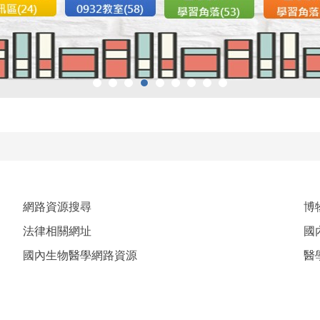
網路資源搜尋
博
法律相關網址
國
國內生物醫學網路資源
醫