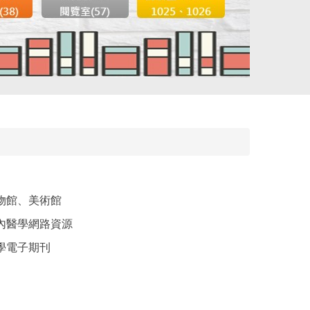
物館、美術館
內醫學網路資源
學電子期刊